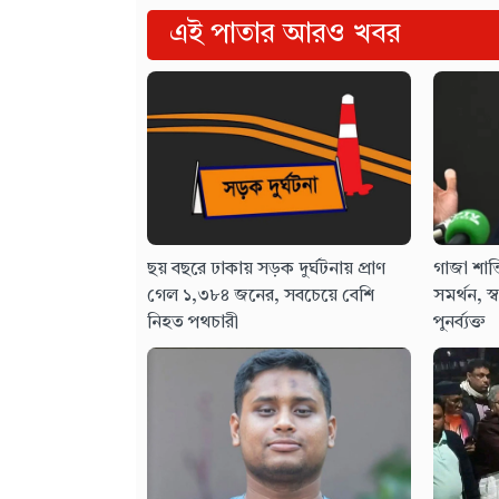
এই পাতার আরও খবর
ছয় বছরে ঢাকায় সড়ক দুর্ঘটনায় প্রাণ
গাজা শান্
গেল ১,৩৮৪ জনের, সবচেয়ে বেশি
সমর্থন, স্ব
নিহত পথচারী
পুনর্ব্যক্ত