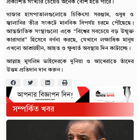
প্রকাশিত সংখ্যার চেয়েও অনেক বেশি হতে পারে।
গাজার হাসপাতালগুলোতে চিকিৎসা সরঞ্জাম, ওষুধ ও
জ্বালানির তীব্র সংকটে মানবিক বিপর্যয় চরমে পৌঁছেছে।
আন্তর্জাতিক সংস্থাগুলো একে “বিশ্বের সবচেয়ে বড় উন্মুক্ত
কারাগার” হিসেবে বর্ণনা করছে, যেখানে লক্ষাধিক মানুষ
এখনো আশ্রয়হীন, আহত ও ক্ষুধার্ত অবস্থায় দিন কাটাচ্ছে।
আল্লাহ মুসলিম ভাইদেরকে দুনিয়া ও আখেরাতে তাঁদের
উত্তম প্রতিদান দান করুন।
সম্পর্কিত খবর