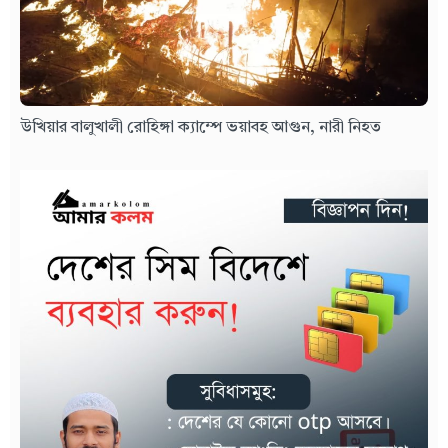
উখিয়ার বালুখালী রোহিঙ্গা ক্যাম্পে ভয়াবহ আগুন, নারী নিহত