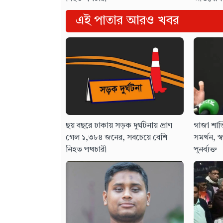
এই পাতার আরও খবর
ছয় বছরে ঢাকায় সড়ক দুর্ঘটনায় প্রাণ
গাজা শান্
গেল ১,৩৮৪ জনের, সবচেয়ে বেশি
সমর্থন, স্ব
নিহত পথচারী
পুনর্ব্যক্ত