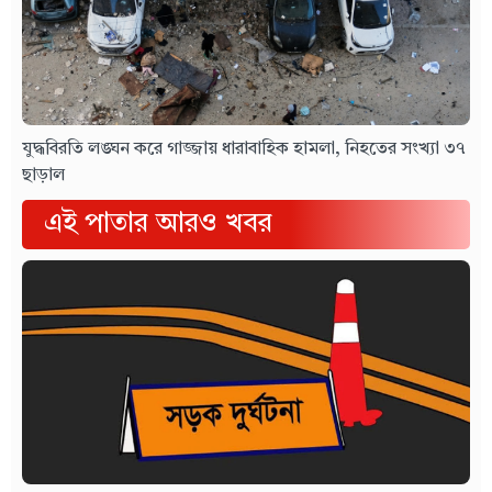
যুদ্ধবিরতি লঙ্ঘন করে গাজ্জায় ধারাবাহিক হামলা, নিহতের সংখ্যা ৩৭
ছাড়াল
এই পাতার আরও খবর