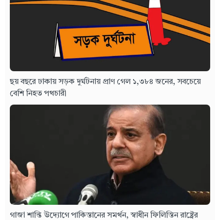
ছয় বছরে ঢাকায় সড়ক দুর্ঘটনায় প্রাণ গেল ১,৩৮৪ জনের, সবচেয়ে
বেশি নিহত পথচারী
গাজা শান্তি উদ্যোগে পাকিস্তানের সমর্থন, স্বাধীন ফিলিস্তিন রাষ্ট্রের