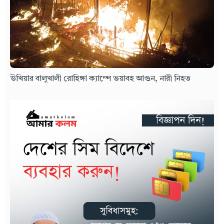
উখিয়ার বালুখালী রোহিঙ্গা ক্যাম্পে ভয়াবহ আগুন, নারী নিহত