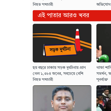
নিহত পথচারী
অভিযোগ
এই পাতার আরও খবর
ছয় বছরে ঢাকায় সড়ক দুর্ঘটনায় প্রাণ
গাজা শান্
গেল ১,৩৮৪ জনের, সবচেয়ে বেশি
সমর্থন, স্ব
নিহত পথচারী
পুনর্ব্যক্ত