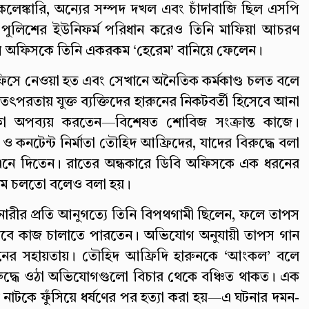
েলেঙ্কারি, অন্যের সম্পদ দখল এবং চাঁদাবাজি ছিল এসপি
। পুলিশের ইউনিফর্ম পরিধান করেও তিনি মাফিয়া আচরণ
 অফিসকে তিনি একরকম ‘হেরেম’ বানিয়ে ফেলেন।
িসে নেওয়া হত এবং সেখানে অনৈতিক কর্মকাণ্ড চলত বলে
 তৎপরতায় যুক্ত ব্যক্তিদের হারুনের নিকটবর্তী হিসেবে আনা
া অপব্যয় করতেন—বিশেষত শোবিজ সংক্রান্ত কাজে।
কনটেন্ট নির্মাতা তৌহিদ আফ্রিদের, যাদের বিরুদ্ধে বলা
ছে এনে দিতেন। রাতের অন্ধকারে ডিবি অফিসকে এক ধরনের
্রম চলতো বলেও বলা হয়।
 নারীর প্রতি আনুগত্যে তিনি বিপথগামী ছিলেন, ফলে তাপস
জভাবে কাজ চালাতে পারতেন। অভিযোগ অনুযায়ী তাপস গান
ের সহায়তায়। তৌহিদ আফ্রিদি হারুনকে ‘আংকল’ বলে
রুদ্ধে ওঠা অভিযোগগুলো বিচার থেকে বঞ্চিত থাকত। এক
র নাটকে ফুঁসিয়ে ধর্ষণের পর হত্যা করা হয়—এ ঘটনার দমন-