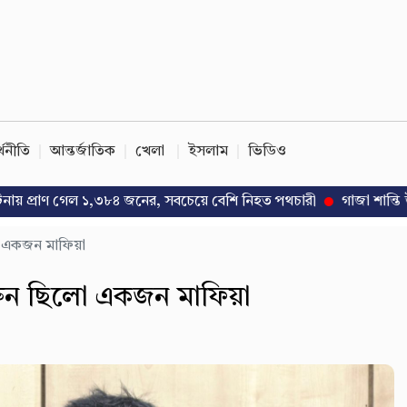
্থনীতি
আন্তর্জাতিক
খেলা
ইসলাম
ভিডিও
গেল ১,৩৮৪ জনের, সবচেয়ে বেশি নিহত পথচারী
গাজা শান্তি উদ্যোগে পাকিস্ত
ো একজন মাফিয়া
রুন ছিলো একজন মাফিয়া