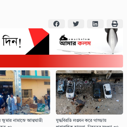
ে জুমার নামাজে আত্মঘাতী
যুদ্ধবিরতি লঙ্ঘন করে গাজ্জায়