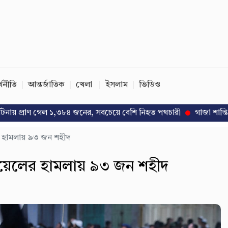
্থনীতি
আন্তর্জাতিক
খেলা
ইসলাম
ভিডিও
রাণ গেল ১,৩৮৪ জনের, সবচেয়ে বেশি নিহত পথচারী
গাজা শান্তি উদ্যোগে পাক
ের হামলায় ৯৩ জন শহীদ
ায়েলের হামলায় ৯৩ জন শহীদ