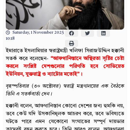
Saturday, 1 November 2025
10:18
ইমারাতে ইসলামিয়ার স্বরাষ্ট্রমন্ত্রী খলিফা সিরাজউদ্দিন হক্কানী
সতর্ক করে বলেছেন-
“আফগানিস্তানে অস্থিরতা সৃষ্টির চেষ্টা
করলে সংশ্লিষ্ট দেশগুলোর পরিণতি হবে সোভিয়েত
ইউনিয়ন, যুক্তরাষ্ট্র ও ন্যাটোর মতোই”।
বৃহস্পতিবার (৩০ অক্টোবর) স্বরাষ্ট্র মন্ত্রণালয়ের এক বৈঠকে
তিনি এ সতর্কবার্তা দেন।
হক্কানী বলেন, আফগানিস্তান কোনো দেশের জন্য হুমকি নয়,
তবে কেউ যদি উসকানিমূলক আচরণ করে, তবে ভবিষ্যতে
ঘটতে পারে এমন যেকোনো সংঘাতের সম্পূর্ণ দায়ভার
তাদেরই বহন করতে হবে। তিনি আরও বলেন, আফগানরা