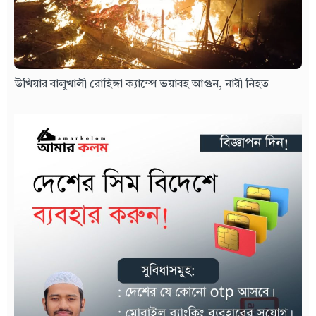
উখিয়ার বালুখালী রোহিঙ্গা ক্যাম্পে ভয়াবহ আগুন, নারী নিহত