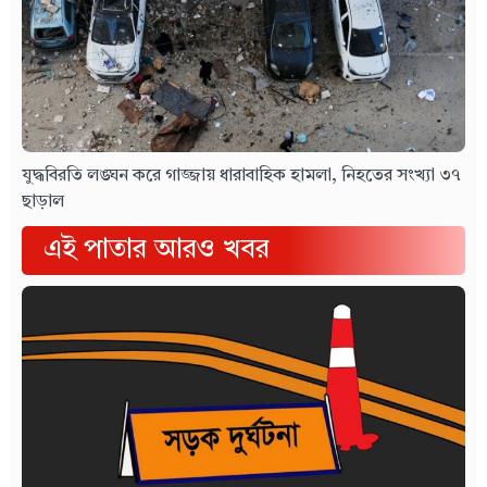
যুদ্ধবিরতি লঙ্ঘন করে গাজ্জায় ধারাবাহিক হামলা, নিহতের সংখ্যা ৩৭
ছাড়াল
এই পাতার আরও খবর