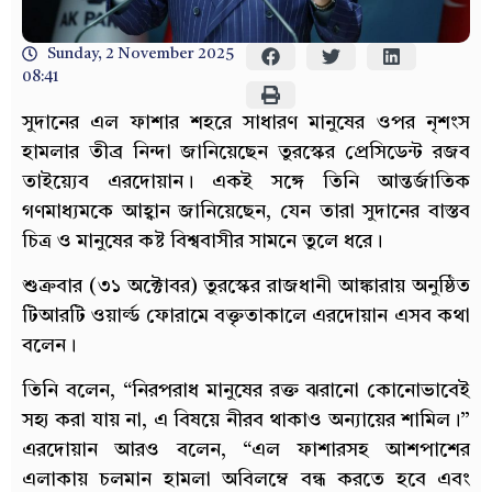
Sunday, 2 November 2025
08:41
সুদানের এল ফাশার শহরে সাধারণ মানুষের ওপর নৃশংস
হামলার তীব্র নিন্দা জানিয়েছেন তুরস্কের প্রেসিডেন্ট রজব
তাইয়্যেব এরদোয়ান। একই সঙ্গে তিনি আন্তর্জাতিক
গণমাধ্যমকে আহ্বান জানিয়েছেন, যেন তারা সুদানের বাস্তব
চিত্র ও মানুষের কষ্ট বিশ্ববাসীর সামনে তুলে ধরে।
শুক্রবার (৩১ অক্টোবর) তুরস্কের রাজধানী আঙ্কারায় অনুষ্ঠিত
টিআরটি ওয়ার্ল্ড ফোরামে বক্তৃতাকালে এরদোয়ান এসব কথা
বলেন।
তিনি বলেন, “নিরপরাধ মানুষের রক্ত ঝরানো কোনোভাবেই
সহ্য করা যায় না, এ বিষয়ে নীরব থাকাও অন্যায়ের শামিল।”
এরদোয়ান আরও বলেন, “এল ফাশারসহ আশপাশের
এলাকায় চলমান হামলা অবিলম্বে বন্ধ করতে হবে এবং