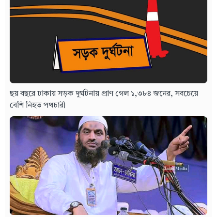
ছয় বছরে ঢাকায় সড়ক দুর্ঘটনায় প্রাণ গেল ১,৩৮৪ জনের, সবচেয়ে
বেশি নিহত পথচারী