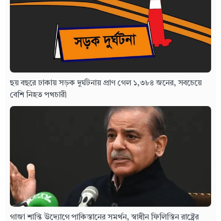
ছয় বছরে ঢাকায় সড়ক দুর্ঘটনায় প্রাণ গেল ১,৩৮৪ জনের, সবচেয়ে
বেশি নিহত পথচারী
গাজা শান্তি উদ্যোগে পাকিস্তানের সমর্থন, স্বাধীন ফিলিস্তিন রাষ্ট্রের