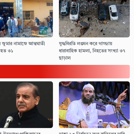
ে জুমার নামাজে আত্মঘাতী
যুদ্ধবিরতি লঙ্ঘন করে গাজ্জায়
িহত ৩১
ধারাবাহিক হামলা, নিহতের সংখ্যা ৩৭
ছাড়াল