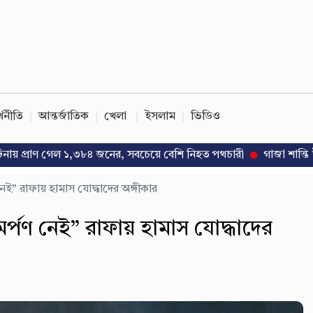
্থনীতি
আন্তর্জাতিক
খেলা
ইসলাম
ভিডিও
ণ গেল ১,৩৮৪ জনের, সবচেয়ে বেশি নিহত পথচারী
গাজা শান্তি উদ্যোগে পাকিস্
ই” রাফায় হামাস যোদ্ধাদের অঙ্গীকার
্পণ নেই” রাফায় হামাস যোদ্ধাদের