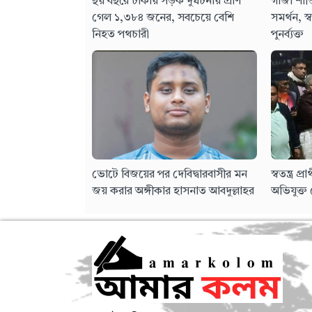
ছয় বছরে ঢাকায় সড়ক দুর্ঘটনায় প্রাণ
গাজা শান্
গেল ১,৩৮৪ জনের, সবচেয়ে বেশি
সমর্থন, স্ব
নিহত পথচারী
পুনর্ব্যক্ত
ভোটে বিজয়ের পর দেবিদ্বারবাসীর মন
স্বতন্ত্র প
জয় করার অঙ্গীকার হাসনাত আবদুল্লাহর
অভিযুক্ত 