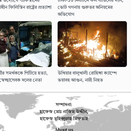
তি উদ্যোগে পাকিস্তানের
ঢাকা-১৩ নির্বাচনে ফল বাতিলের দাবি,
াধীন ফিলিস্তিন রাষ্ট্রের প্রত্যাশা
ভোট গণনায় গুরুতর অনিয়মের
অভিযোগ
্রার্থীর সমর্থককে পিটিয়ে হত্যা,
উখিয়ার বালুখালী রোহিঙ্গা ক্যাম্পে
স্বেচ্ছাসেবক দলের নেতা
ভয়াবহ আগুন, নারী নিহত
সম্পাদনা:
হাফেজ মোঃ নাজিম উদ্দীন,
হাফেজ মুহিব্বুল্লাহ মিফতাহ
About us