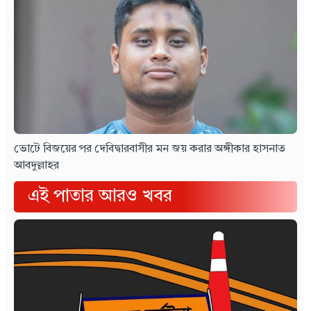
ভোটে বিজয়ের পর দেবিদ্বারবাসীর মন জয় করার অঙ্গীকার হাসনাত
আবদুল্লাহর
এই পাতার আরও খবর