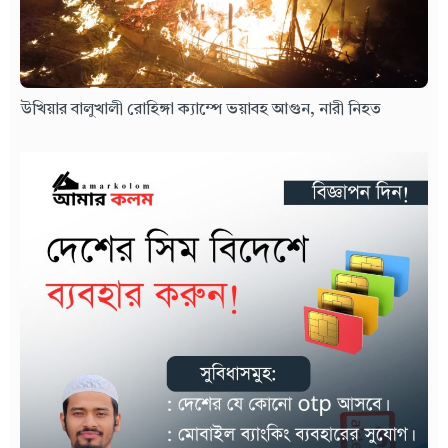
উখিয়ার বালুখালী রোহিঙ্গা ক্যাম্পে ভয়াবহ আগুন, নারী নিহত