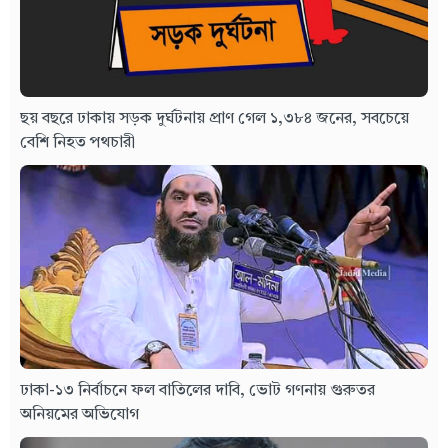
ছয় বছরে ঢাকায় সড়ক দুর্ঘটনায় প্রাণ গেল ১,৩৮৪ জনের, সবচেয়ে
বেশি নিহত পথচারী
ঢাকা-১৩ নির্বাচনে ফল বাতিলের দাবি, ভোট গণনায় গুরুতর
অনিয়মের অভিযোগ