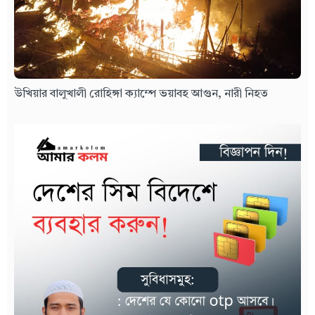
উখিয়ার বালুখালী রোহিঙ্গা ক্যাম্পে ভয়াবহ আগুন, নারী নিহত