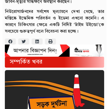
জীবন-মৃত্যুর সন্ধিক্ষণে অবস্থান করছেন।
নিউরোসার্জনদের সর্বশেষ মূল্যায়নে দেখা গেছে, তার
মস্তিষ্কে ইস্কেমিক পরিবর্তন ও ইডেমা এখনো কমেনি। এ
কারণে চিকিৎসার ক্ষেত্রে একটি নির্দিষ্ট ‘টাইম উইন্ডো’কে
সবচেয়ে গুরুত্বপূর্ণ বলে বিবেচনা করা হচ্ছে।
সম্পর্কিত খবর