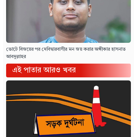
ভোটে বিজয়ের পর দেবিদ্বারবাসীর মন জয় করার অঙ্গীকার হাসনাত
আবদুল্লাহর
এই পাতার আরও খবর