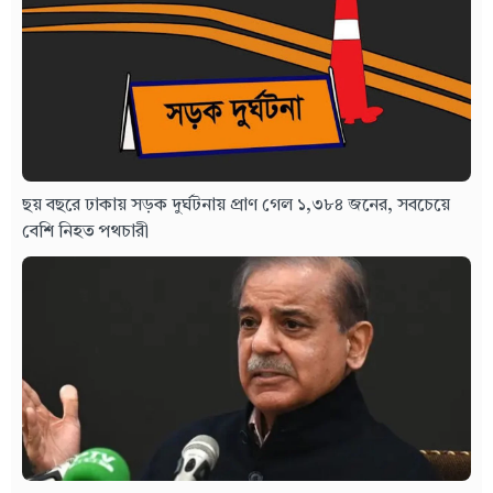
ছয় বছরে ঢাকায় সড়ক দুর্ঘটনায় প্রাণ গেল ১,৩৮৪ জনের, সবচেয়ে
বেশি নিহত পথচারী