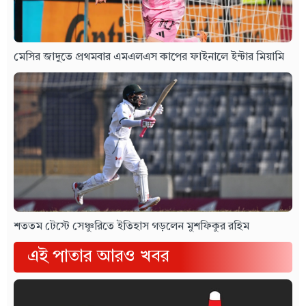
মেসির জাদুতে প্রথমবার এমএলএস কাপের ফাইনালে ইন্টার মিয়ামি
শততম টেস্টে সেঞ্চুরিতে ইতিহাস গড়লেন মুশফিকুর রহিম
এই পাতার আরও খবর