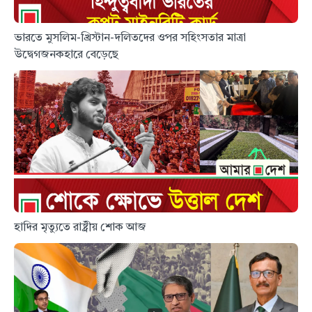
ভারতে মুসলিম-খ্রিস্টান-দলিতদের ওপর সহিংসতার মাত্রা
উদ্বেগজনকহারে বেড়েছে
হাদির মৃত্যুতে রাষ্ট্রীয় শোক আজ