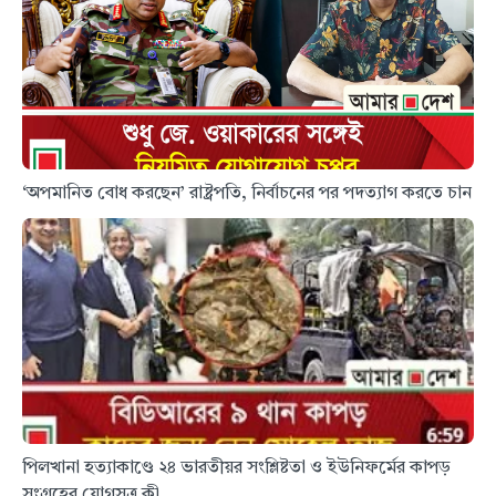
‘অপমানিত বোধ করছেন’ রাষ্ট্রপতি, নির্বাচনের পর পদত্যাগ করতে চান
পিলখানা হত্যাকাণ্ডে ২৪ ভারতীয়র সংশ্লিষ্টতা ও ইউনিফর্মের কাপড়
সংগ্রহের যোগসূত্র কী