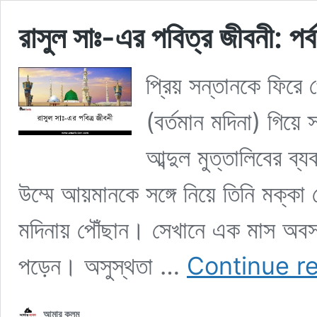
রাসুল সাঃ-এর পবিত্র জীবনী: পর্
প্রিয় সন্তানকে ফিরে 
(বর্তমান মদিনা) গিয়ে 
আব্দুল মুত্তালিবের ব্য
উম্মে আয়মানকে সঙ্গে নিয়ে তিনি মক্কা 
মদিনায় পৌঁছান। সেখানে এক মাস অবস্
পড়েন। অসুস্থতা …
Continue r
আমার কলম