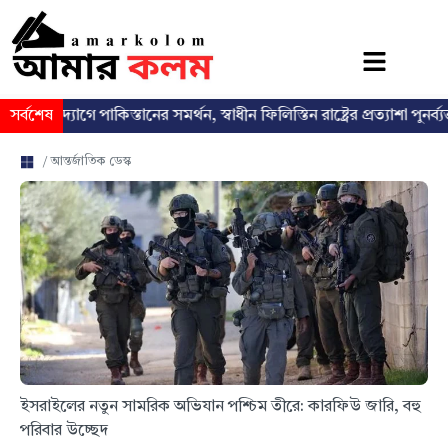
যোগে পাকিস্তানের সমর্থন, স্বাধীন ফিলিস্তিন রাষ্ট্রের প্রত্যাশা পুনর্ব্যক্ত
সর্বশেষ
ঢা
/ আন্তর্জাতিক ডেস্ক
ইসরাইলের নতুন সামরিক অভিযান পশ্চিম তীরে: কারফিউ জারি, বহু
পরিবার উচ্ছেদ