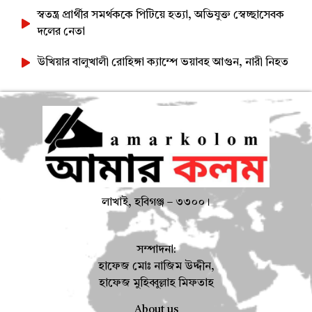
স্বতন্ত্র প্রার্থীর সমর্থককে পিটিয়ে হত্যা, অভিযুক্ত স্বেচ্ছাসেবক
দলের নেতা
উখিয়ার বালুখালী রোহিঙ্গা ক্যাম্পে ভয়াবহ আগুন, নারী নিহত
লাখাই, হবিগঞ্জ – ৩৩০০।
সম্পাদনা:
হাফেজ মোঃ নাজিম উদ্দীন,
হাফেজ মুহিব্বুল্লাহ মিফতাহ
About us