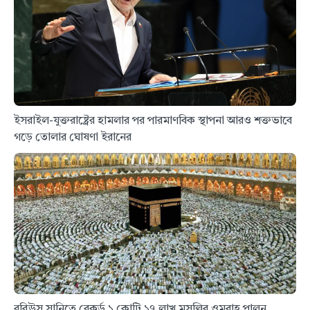
ইসরাইল-যুক্তরাষ্ট্রের হামলার পর পারমাণবিক স্থাপনা আরও শক্তভাবে
গড়ে তোলার ঘোষণা ইরানের
রবিউস সানিতে রেকর্ড ১ কোটি ১৭ লাখ মুসল্লির ওমরাহ পালন