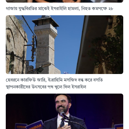
গাজায় যুদ্ধবিরতির মাঝেই ইসরাইলি হামলা, নিহত কমপক্ষে ২৮
হেবরনে কারফিউ জারি, ইব্রাহিমি মসজিদ বন্ধ করে বসতি
স্থাপনকারীদের উৎসবের পথ খুলে দিল ইসরাইল