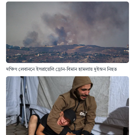
দক্ষিণ লেবাননে ইসরায়েলি ড্রোন-বিমান হামলায় দুইজন নিহত