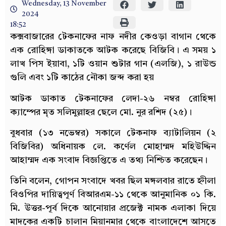
Wednesday, 13 November
2024
18:52
কক্সবাজারের টেকনাফের নাফ নদীর কেওড়া বাগান থেকে
এক রোহিঙ্গা ডাকাতকে আটক করেছে বিজিবি। এ সময় ১
লাখ পিস ইয়াবা, ১টি ওয়ান শুটার গান (এলজি), ১ রাউন্ড
গুলি এবং ১টি কাঠের নৌকা জব্দ করা হয়
আটক ডাকাত টেকনাফের লেদা-২৬ নম্বর রোহিঙ্গা
ক্যাম্পের মৃত সলিমুল্লাহর ছেলে মো. নুর রশিদ (২৫)।
বুধবার (১৩ নভেম্বর) সকালে টেকনাফ ব্যাটালিয়ন (২
বিজিবির) অধিনায়ক লে. কর্ণেল মোহাম্মদ মহিউদ্দিন
আহাম্মদ এক সংবাদ বিজ্ঞপ্তিতে এ তথ্য নিশ্চিত করেছেন।
তিনি বলেন, গোপন সংবাদে খবর ছিল মঙ্গলবার রাতে হ্নীলা
বিওপির দায়িত্বপূর্ণ বিআরএম-১১ থেকে আনুমানিক ০১ কি.
মি. উত্তর-পূর্ব দিকে আনোয়ার প্রজেক্ট নামক এলাকা দিয়ে
মাদকের একটি চালান মিয়ানমার থেকে বাংলাদেশে আসতে