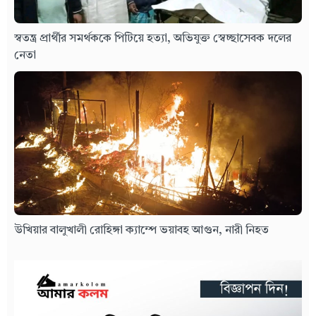
স্বতন্ত্র প্রার্থীর সমর্থককে পিটিয়ে হত্যা, অভিযুক্ত স্বেচ্ছাসেবক দলের
নেতা
উখিয়ার বালুখালী রোহিঙ্গা ক্যাম্পে ভয়াবহ আগুন, নারী নিহত