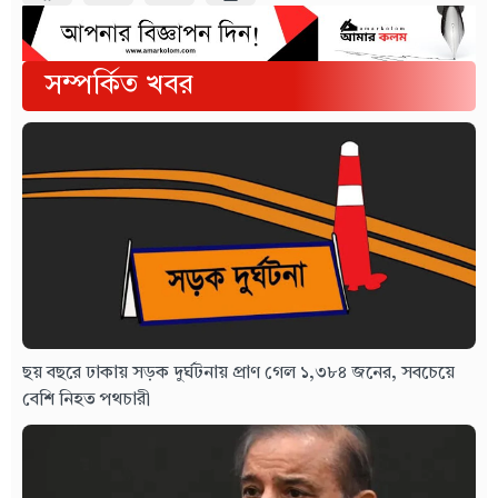
সম্পর্কিত খবর
ছয় বছরে ঢাকায় সড়ক দুর্ঘটনায় প্রাণ গেল ১,৩৮৪ জনের, সবচেয়ে
বেশি নিহত পথচারী