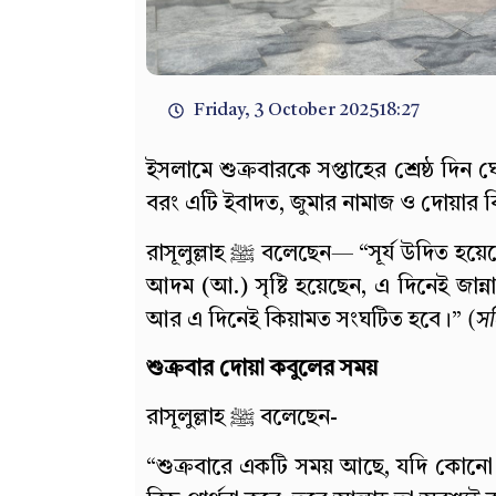
Friday, 3 October 2025
18:27
ইসলামে শুক্রবারকে সপ্তাহের শ্রেষ্ঠ দিন
বরং এটি ইবাদত, জুমার নামাজ ও দোয়ার 
রাসূলুল্লাহ ﷺ বলেছেন— “সূর্য উদিত হয়েছে এমন দিনের মধ্যে সর্বোত্তম দিন হলো শুক্রবার। এ দিনেই
আদম (আ.) সৃষ্টি হয়েছেন, এ দিনেই জান্
আর এ দিনেই কিয়ামত সংঘটিত হবে।”
(স
শুক্রবার দোয়া কবুলের সময়
রাসূলুল্লাহ ﷺ বলেছেন-
“শুক্রবারে একটি সময় আছে, যদি কোনো মু