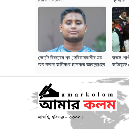
নিহত পথচারী
পুনর্ব্যক্ত
ভোটে বিজয়ের পর দেবিদ্বারবাসীর মন
স্বতন্ত্র প
জয় করার অঙ্গীকার হাসনাত আবদুল্লাহর
অভিযুক্ত 
লাখাই, হবিগঞ্জ – ৩৩০০।