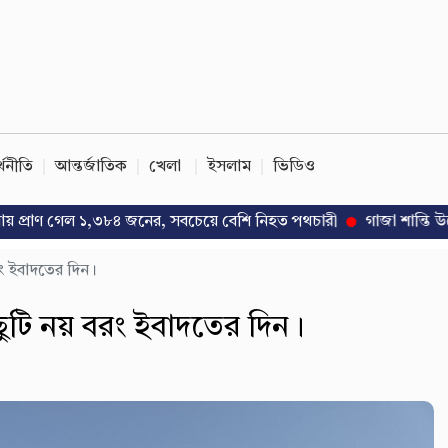
্থনীতি
আন্তর্জাতিক
খেলা
ইসলাম
ভিডিও
 গেল ১,৩৮৪ জনের, সবচেয়ে বেশি নিহত পথচারী
গাজা শান্তি উদ্যোগে পাকিস্
রং ইবাদতের দিন।
ছুটি নয় বরং ইবাদতের দিন।