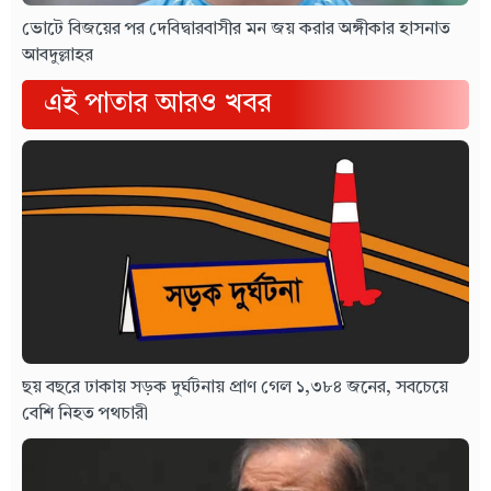
ভোটে বিজয়ের পর দেবিদ্বারবাসীর মন জয় করার অঙ্গীকার হাসনাত
আবদুল্লাহর
এই পাতার আরও খবর
ছয় বছরে ঢাকায় সড়ক দুর্ঘটনায় প্রাণ গেল ১,৩৮৪ জনের, সবচেয়ে
বেশি নিহত পথচারী