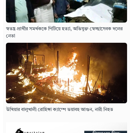
স্বতন্ত্র প্রার্থীর সমর্থককে পিটিয়ে হত্যা, অভিযুক্ত স্বেচ্ছাসেবক দলের
নেতা
উখিয়ার বালুখালী রোহিঙ্গা ক্যাম্পে ভয়াবহ আগুন, নারী নিহত