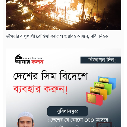
উখিয়ার বালুখালী রোহিঙ্গা ক্যাম্পে ভয়াবহ আগুন, নারী নিহত