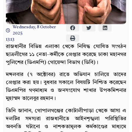
Wednesday, 8 October
2025
13:13
রাজধানীর বিভিন্ন এলাকা থেকে নিষিদ্ধ ঘোষিত সংগঠন
ছাত্রলীগের ১১ নেতা–কর্মীকে গ্রেপ্তার করেছে ঢাকা মহানগর
পুলিশের (ডিএমপি) গোয়েন্দা বিভাগ (ডিবি)।
মঙ্গলবার (৭ অক্টোবর) রাতে অভিযান চালিয়ে তাদের
গ্রেপ্তার করা হয়। বুধবার সকালে বিষয়টি নিশ্চিত করেছেন
ডিএমপির গণমাধ্যম ও জনসংযোগ শাখার উপকমিশনার
মুহাম্মদ তালেবুর রহমান।
তিনি জানান, গোপালগঞ্জের কোটালীপাড়া থেকে আসা এ
দলটির সদস্যরা রাজধানীতে আইনশৃঙ্খলা পরিস্থিতির
অবনতি ঘটানো ও নাশকতামূলক কর্মকাণ্ডের মাধ্যমে