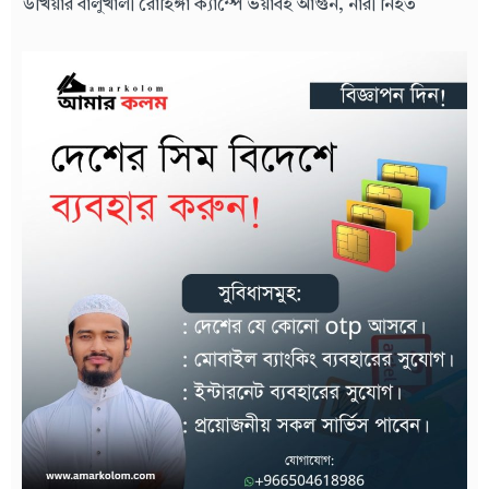
উখিয়ার বালুখালী রোহিঙ্গা ক্যাম্পে ভয়াবহ আগুন, নারী নিহত