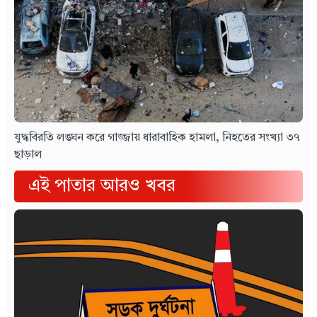
যুদ্ধবিরতি লঙ্ঘন করে গাজ্জায় ধারাবাহিক হামলা, নিহতের সংখ্যা ৩৭
ছাড়াল
এই পাতার আরও খবর