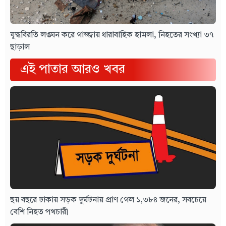
যুদ্ধবিরতি লঙ্ঘন করে গাজ্জায় ধারাবাহিক হামলা, নিহতের সংখ্যা ৩৭
ছাড়াল
এই পাতার আরও খবর
ছয় বছরে ঢাকায় সড়ক দুর্ঘটনায় প্রাণ গেল ১,৩৮৪ জনের, সবচেয়ে
বেশি নিহত পথচারী