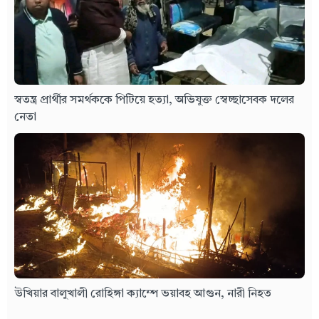
স্বতন্ত্র প্রার্থীর সমর্থককে পিটিয়ে হত্যা, অভিযুক্ত স্বেচ্ছাসেবক দলের
নেতা
উখিয়ার বালুখালী রোহিঙ্গা ক্যাম্পে ভয়াবহ আগুন, নারী নিহত