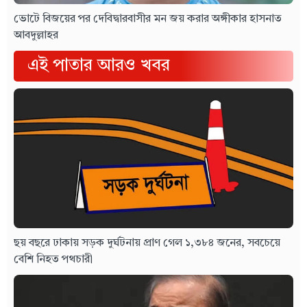
ভোটে বিজয়ের পর দেবিদ্বারবাসীর মন জয় করার অঙ্গীকার হাসনাত
আবদুল্লাহর
এই পাতার আরও খবর
ছয় বছরে ঢাকায় সড়ক দুর্ঘটনায় প্রাণ গেল ১,৩৮৪ জনের, সবচেয়ে
বেশি নিহত পথচারী