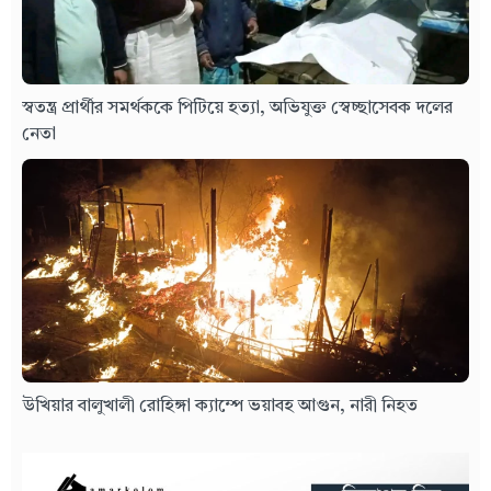
স্বতন্ত্র প্রার্থীর সমর্থককে পিটিয়ে হত্যা, অভিযুক্ত স্বেচ্ছাসেবক দলের
নেতা
উখিয়ার বালুখালী রোহিঙ্গা ক্যাম্পে ভয়াবহ আগুন, নারী নিহত