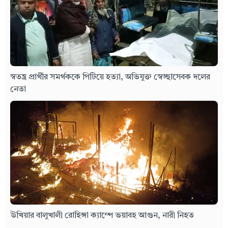
স্বতন্ত্র প্রার্থীর সমর্থককে পিটিয়ে হত্যা, অভিযুক্ত স্বেচ্ছাসেবক দলের
নেতা
উখিয়ার বালুখালী রোহিঙ্গা ক্যাম্পে ভয়াবহ আগুন, নারী নিহত