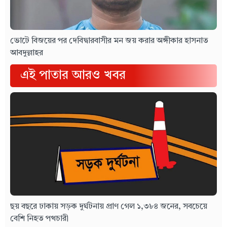
ভোটে বিজয়ের পর দেবিদ্বারবাসীর মন জয় করার অঙ্গীকার হাসনাত
আবদুল্লাহর
এই পাতার আরও খবর
ছয় বছরে ঢাকায় সড়ক দুর্ঘটনায় প্রাণ গেল ১,৩৮৪ জনের, সবচেয়ে
বেশি নিহত পথচারী