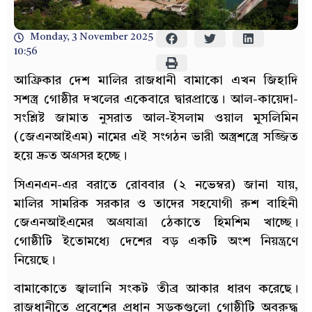
Monday, 3 November 2025
10:56
আফ্রিকার দেশ মালির রাজধানী বামাকো এখন জিহাদি
সশস্ত্র গোষ্ঠীর দখলের একেবারে দ্বারপ্রান্তে। আল-কায়েদা-
সংশ্লিষ্ট জামাত নুসরাত আল-ইসলাম ওয়াল মুসলিমিন
(জেএনআইএম) নামের এই সংগঠন ভারী অস্ত্রশস্ত্রে সজ্জিত
হয়ে দ্রুত অগ্রসর হচ্ছে।
সিএনএন-এর বরাতে রোববার (২ নভেম্বর) জানা যায়,
মালির সামরিক সরকার ও তাদের সহযোগী রুশ বাহিনী
জেএনআইএমের অগ্রযাত্রা ঠেকাতে হিমশিম খাচ্ছে।
গোষ্ঠীটি ইতোমধ্যে দেশের বড় একটি অংশ নিয়ন্ত্রণে
নিয়েছে।
বামাকোতে জ্বালানি সংকট তীব্র আকার ধারণ করেছে।
রাজধানীতে প্রবেশের প্রধান সড়কগুলো গোষ্ঠীটি অবরুদ্ধ