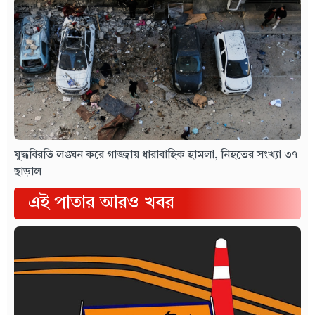
যুদ্ধবিরতি লঙ্ঘন করে গাজ্জায় ধারাবাহিক হামলা, নিহতের সংখ্যা ৩৭
ছাড়াল
এই পাতার আরও খবর