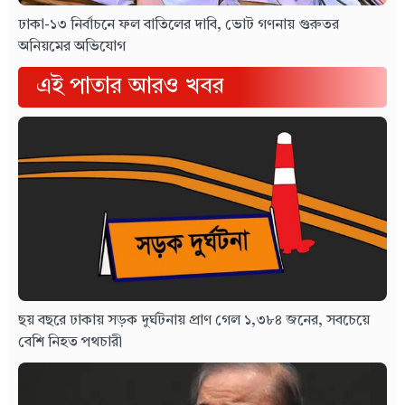
ঢাকা-১৩ নির্বাচনে ফল বাতিলের দাবি, ভোট গণনায় গুরুতর
অনিয়মের অভিযোগ
এই পাতার আরও খবর
ছয় বছরে ঢাকায় সড়ক দুর্ঘটনায় প্রাণ গেল ১,৩৮৪ জনের, সবচেয়ে
বেশি নিহত পথচারী