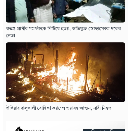
স্বতন্ত্র প্রার্থীর সমর্থককে পিটিয়ে হত্যা, অভিযুক্ত স্বেচ্ছাসেবক দলের
নেতা
উখিয়ার বালুখালী রোহিঙ্গা ক্যাম্পে ভয়াবহ আগুন, নারী নিহত