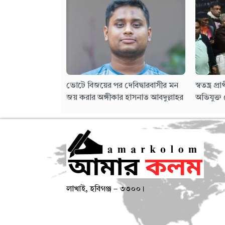
ভোটে বিজয়ের পর দেবিদ্বারবাসীর মন
স্বতন্ত্র প
জয় করার অঙ্গীকার হাসনাত আবদুল্লাহর
অভিযুক্ত 
লাখাই, হবিগঞ্জ – ৩৩০০।