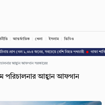
্থনীতি
আন্তর্জাতিক
খেলা
ইসলাম
ভিডিও
রাণ গেল ১,৩৮৪ জনের, সবচেয়ে বেশি নিহত পথচারী
গাজা শান্তি উদ্যোগে পা
রিচালনার আহ্বান আফগান সরকারের
যম পরিচালনার আহ্বান আফগান