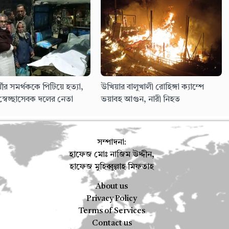
্রার্থীর সমর্থককে পিটিয়ে হত্যা,
উখিয়ার বালুখালী রোহিঙ্গা ক্যাম্পে
স্বেচ্ছাসেবক দলের নেতা
ভয়াবহ আগুন, নারী নিহত
সম্পাদনা:
হাফেজ মোঃ নাজিম উদ্দীন,
হাফেজ মুহিব্বুল্লাহ মিফতাহ
About us
Privacy Policy
Terms of Services
Contact us