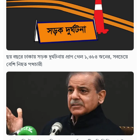
ছয় বছরে ঢাকায় সড়ক দুর্ঘটনায় প্রাণ গেল ১,৩৮৪ জনের, সবচেয়ে
বেশি নিহত পথচারী