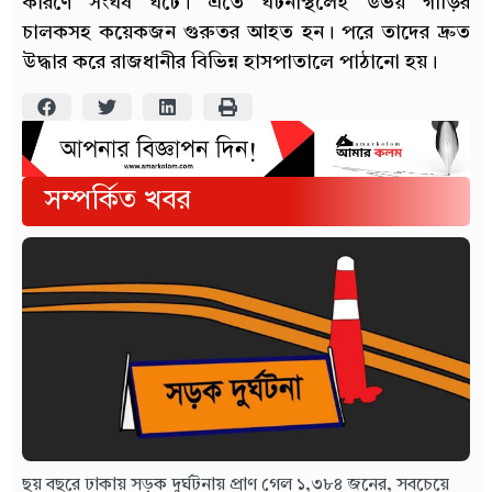
কারণে সংঘর্ষ ঘটে। এতে ঘটনাস্থলেই উভয় গাড়ির
চালকসহ কয়েকজন গুরুতর আহত হন। পরে তাদের দ্রুত
উদ্ধার করে রাজধানীর বিভিন্ন হাসপাতালে পাঠানো হয়।
সম্পর্কিত খবর
ছয় বছরে ঢাকায় সড়ক দুর্ঘটনায় প্রাণ গেল ১,৩৮৪ জনের, সবচেয়ে