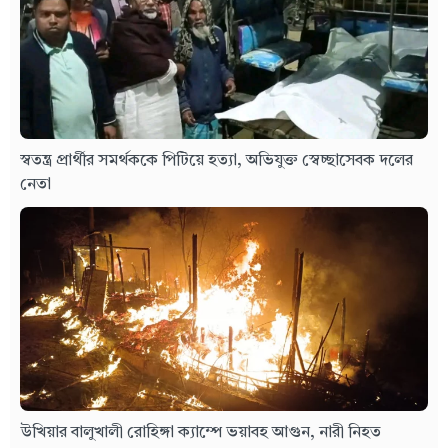
স্বতন্ত্র প্রার্থীর সমর্থককে পিটিয়ে হত্যা, অভিযুক্ত স্বেচ্ছাসেবক দলের
নেতা
উখিয়ার বালুখালী রোহিঙ্গা ক্যাম্পে ভয়াবহ আগুন, নারী নিহত