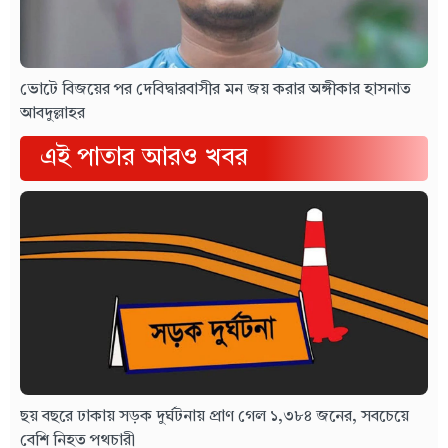
ভোটে বিজয়ের পর দেবিদ্বারবাসীর মন জয় করার অঙ্গীকার হাসনাত
আবদুল্লাহর
এই পাতার আরও খবর
ছয় বছরে ঢাকায় সড়ক দুর্ঘটনায় প্রাণ গেল ১,৩৮৪ জনের, সবচেয়ে
বেশি নিহত পথচারী