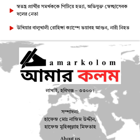
স্বতন্ত্র প্রার্থীর সমর্থককে পিটিয়ে হত্যা, অভিযুক্ত স্বেচ্ছাসেবক
দলের নেতা
উখিয়ার বালুখালী রোহিঙ্গা ক্যাম্পে ভয়াবহ আগুন, নারী নিহত
লাখাই, হবিগঞ্জ – ৩৩০০।
সম্পাদনা:
হাফেজ মোঃ নাজিম উদ্দীন,
হাফেজ মুহিব্বুল্লাহ মিফতাহ
About us