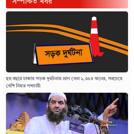
সম্পর্কিত খবর
ছয় বছরে ঢাকায় সড়ক দুর্ঘটনায় প্রাণ গেল ১,৩৮৪ জনের, সবচেয়ে
বেশি নিহত পথচারী