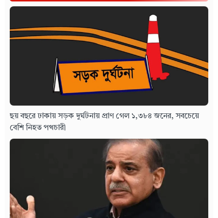
ছয় বছরে ঢাকায় সড়ক দুর্ঘটনায় প্রাণ গেল ১,৩৮৪ জনের, সবচেয়ে
বেশি নিহত পথচারী