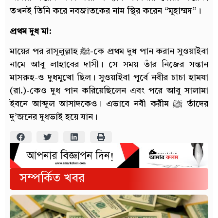
তখনই তিনি করে নবজাতকের নাম স্থির করেন “মুহাম্মদ”।
প্রথম দুধ মা:
মায়ের পর রাসূলুল্লাহ ﷺ-কে প্রথম দুধ পান করান সুওয়াইবা
নামে আবু লাহাবের দাসী। সে সময় তাঁর নিজের সন্তান
মাসরুহ-ও দুধমুখো ছিল। সুওয়াইবা পূর্বে নবীর চাচা হামযা
(রা.)-কেও দুধ পান করিয়েছিলেন এবং পরে আবু সালামা
ইবনে আব্দুল আসাদকেও। এভাবে নবী করীম ﷺ তাঁদের
দু’জনের দুধভাই হয়ে যান।
সম্পর্কিত খবর