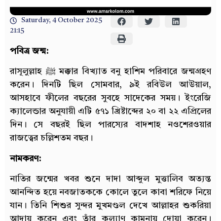
Saturday, 4 October 2025
21:15
পবিত্র জন্ম:
রাসূলুল্লাহ ﷺ মক্কার বিখ্যাত বনু হাশিম পরিবারে জন্মগ্রহণ
করেন। দিনটি ছিল সোমবার, ৯ই রবিউল আউয়াল,
আসহাবে ফীলের বছরের সুবহে সাদেকের সময়। ইংরেজি
ক্যালেন্ডার অনুযায়ী এটি ৫৭১ খ্রিষ্টাব্দের ২০ বা ২২ এপ্রিলের
দিন। সে বছরই ছিল পারস্যের বাদশাহ নওশেরওয়ার
রাজত্বের চল্লিশতম বছর।
নামকরণ:
নাতির জন্মের খবর শুনে দাদা আব্দুল মুত্তালিব অত্যন্ত
আনন্দিত হয়ে নবজাতককে কোলে তুলে কাবা শরিফে নিয়ে
যান। তিনি শিশুর সুন্দর মুখমণ্ডল দেখে আল্লাহর শুকরিয়া
আদায় করেন এবং তাঁর কল্যাণ কামনায় দোয়া করেন।