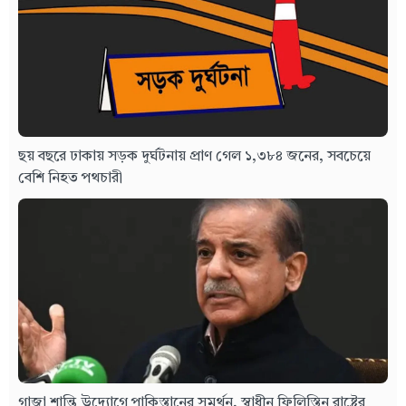
ছয় বছরে ঢাকায় সড়ক দুর্ঘটনায় প্রাণ গেল ১,৩৮৪ জনের, সবচেয়ে
বেশি নিহত পথচারী
গাজা শান্তি উদ্যোগে পাকিস্তানের সমর্থন, স্বাধীন ফিলিস্তিন রাষ্ট্রের