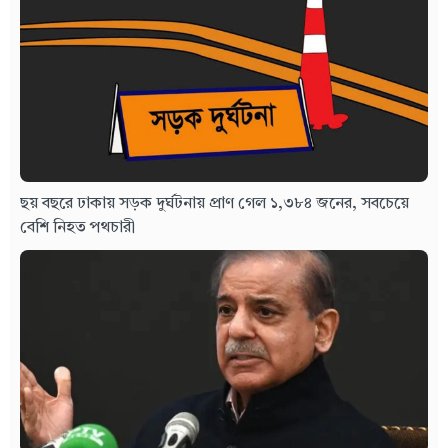
ছয় বছরে ঢাকায় সড়ক দুর্ঘটনায় প্রাণ গেল ১,৩৮৪ জনের, সবচেয়ে
বেশি নিহত পথচারী