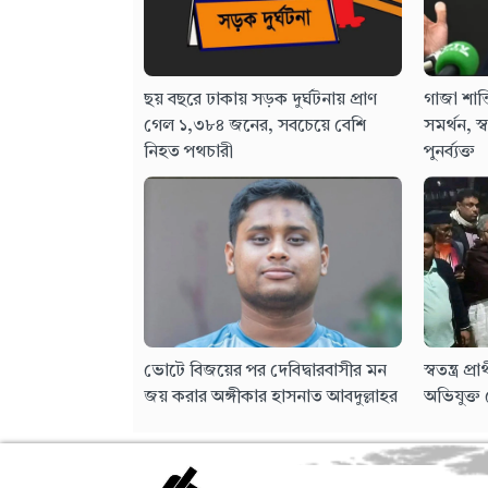
ছয় বছরে ঢাকায় সড়ক দুর্ঘটনায় প্রাণ
গাজা শান্
গেল ১,৩৮৪ জনের, সবচেয়ে বেশি
সমর্থন, স্ব
নিহত পথচারী
পুনর্ব্যক্ত
ভোটে বিজয়ের পর দেবিদ্বারবাসীর মন
স্বতন্ত্র প
জয় করার অঙ্গীকার হাসনাত আবদুল্লাহর
অভিযুক্ত 