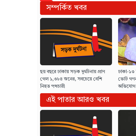
সম্পর্কিত খবর
ছয় বছরে ঢাকায় সড়ক দুর্ঘটনায় প্রাণ
ঢাকা-১৩ 
গেল ১,৩৮৪ জনের, সবচেয়ে বেশি
ভোট গণন
নিহত পথচারী
অভিযোগ
এই পাতার আরও খবর