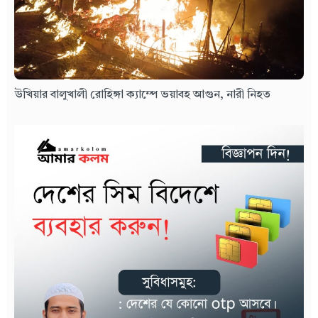
উখিয়ার বালুখালী রোহিঙ্গা ক্যাম্পে ভয়াবহ আগুন, নারী নিহত