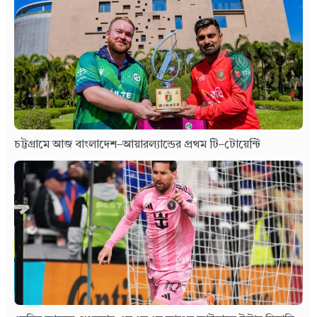
চট্টগ্রামে আজ বাংলাদেশ–আয়ারল্যান্ডের প্রথম টি–টোয়েন্টি