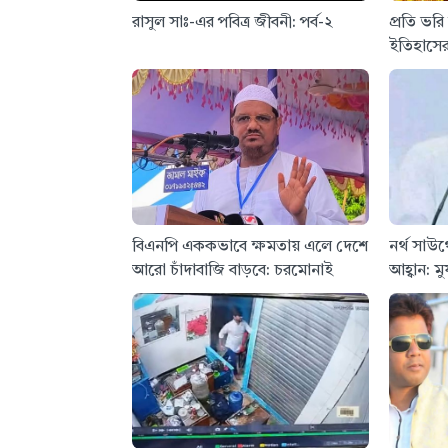
রাসুল সাঃ-এর পবিত্র জীবনী: পর্ব-২
প্রতি ভরি
ইতিহাসের 
বিএনপি এককভাবে ক্ষমতায় এলে দেশে
নর্থ সাউথ
আরো চাঁদাবাজি বাড়বে: চরমোনাই
আহ্বান: ম