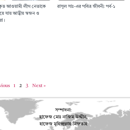
কৃত আওয়ামী লীগ নেতাকে
রাসুল সাঃ-এর পবিত্র জীবনী: পর্ব-১
য়ে যায় আত্বীয় স্বজন ও
রা।
vious
1
2
3
Next »
সম্পাদনা:
হাফেজ মোঃ নাজিম উদ্দীন,
হাফেজ মুহিব্বুল্লাহ মিফতাহ