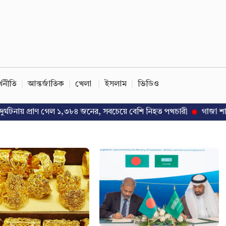
্থনীতি
আন্তর্জাতিক
খেলা
ইসলাম
ভিডিও
নায় প্রাণ গেল ১,৩৮৪ জনের, সবচেয়ে বেশি নিহত পথচারী
গাজা শান্তি উদ্