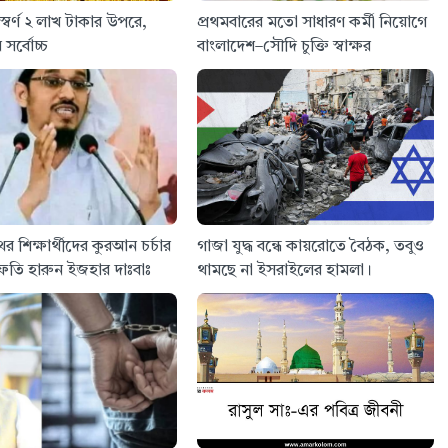
 স্বর্ণ ২ লাখ টাকার উপরে,
প্রথমবারের মতো সাধারণ কর্মী নিয়োগে
সর্বোচ্চ
বাংলাদেশ–সৌদি চুক্তি স্বাক্ষর
ের শিক্ষার্থীদের কুরআন চর্চার
গাজা যুদ্ধ বন্ধে কায়রোতে বৈঠক, তবুও
ুফতি হারুন ইজহার দাঃবাঃ
থামছে না ইসরাইলের হামলা।